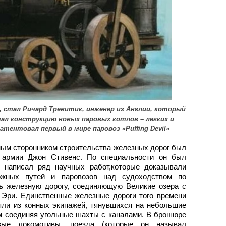
, стал Ричард Тревитик, инженер из Англии, который
умал конструкцию новых паровых котлов – легких и
атентовал первый в мире паровоз «Puffing Devil»
ным сторонником строительства железных дорог был
й армии Джон Стивенс. По специальности он был
 написал ряд научных работ,которые доказывали
ожных путей и паровозов над судоходством по
ть железную дорогу, соединяющую Великие озера с
 Эри. Единственные железные дороги того времени
ли из конных экипажей, тянувшихся на небольшие
м соединяя угольные шахты с каналами. В брошюре
вые локомотивы, поезда (которые он называл