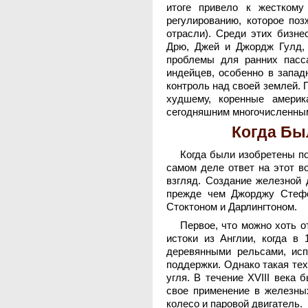
итоге привело к жесткому
регулированию, которое поз
отрасли). Среди этих бизн
Дрю, Джей и Джордж Гулд, 
проблемы для ранних пасс
индейцев, особенно в запад
контроль над своей землей. 
худшему, коренные америк
сегодняшним многочисленны
Когда Бы
Когда были изобретены по
самом деле ответ на этот во
взгляд. Создание железной 
прежде чем Джорджу Стефе
Стоктоном и Дарлингтоном.
Первое, что можно хоть о
истоки из Англии, когда в
деревянными рельсами, ис
поддержки. Однако такая те
угля. В течение XVIII века
свое применение в железны
колесо и паровой двигатель.