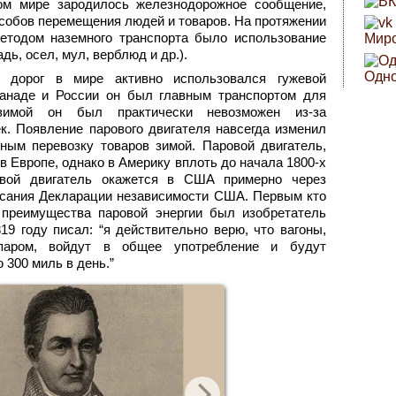
ом мире зародилось железнодорожное сообщение,
особов перемещения людей и товаров. На протяжении
етодом наземного транспорта было использование
Миро
ь, осел, мул, верблюд и др.).
Одно
 дорог в мире активно использовался гужевой
Канаде и России он был главным транспортом для
 зимой он был практически невозможен из-за
ек. Появление парового двигателя навсегда изменил
ным перевозку товаров зимой. Паровой двигатель,
 в Европе, однако в Америку вплоть до начала 1800-х
овой двигатель окажется в США примерно через
исания Декларации независимости США. Первым кто
преимущества паровой энергии был изобретатель
19 году писал: “я действительно верю, что вагоны,
паром, войдут в общее употребление и будут
 300 миль в день.”