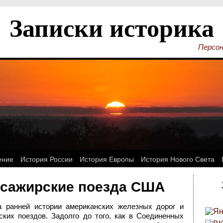
Записки историка
Персон
ение
История России
История Европы
История Нового Света
сажирские поезда США
а ранней истории американских железных дорог и
ких поездов. Задолго до того, как в Соединенных