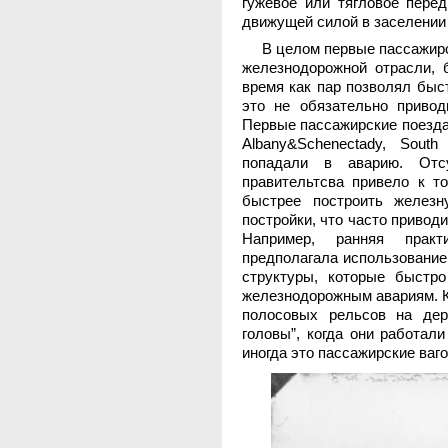
гужевое или тягловое перед
движущей силой в заселении 
В целом первые пассажирс
железнодорожной отрасли, 
время как пар позволял быс
это не обязательно привод
Первые пассажирские поезд
Albany&Schenectady, South
попадали в аварию. Отсу
правительтсва привело к т
быстрее построить железн
постройки, что часто приво
Например, ранняя практ
предполагала использование
структуры, которые быстро
железнодорожным авариям. К
полосовых рельсов на дер
головы”, когда они работал
иногда это пассажирские ваг