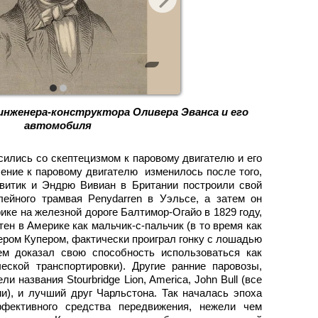
инженера-конструктора Оливера Эванса и его
автомобиля
ились со скептецизмом к паровому двигателю и его
ение к паровому двигателю изменилось после того,
евитик и Эндрю Вивиан в Британии построили свой
лейного трамвая Penydarren в Уэльсе, а затем он
ке на железной дороге Балтимор-Огайо в 1829 году,
тен в Америке как мальчик-с-пальчик (в то время как
ером Купером, фактически проиграл гонку с лошадью
чем доказал свою способность использоваться как
еской транспортировки). Другие ранние паровозы,
и названия Stourbridge Lion, America, John Bull (все
), и лучший друг Чарльстона. Так началась эпоха
фективного средства передвижения, нежели чем