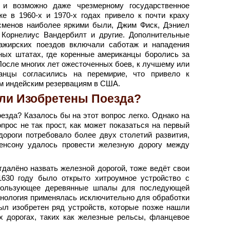
 и возможно даже чрезмерному государственное
же в 1960-х и 1970-х годах привело к почти краху
есменов наиболее яркими были, Джим Фиск, Дэниел
Корнелиус Вандербилт и другие. Дополнительные
ажирских поездов включали саботаж и нападения
ных штатах, где коренные американцы боролись за
После многих лет ожесточенных боев, к лучшему или
анцы согласились на перемирие, что привело к
м индейским резервациям в США.
ли Изобретены Поезда?
езда? Казалось бы на этот вопрос легко. Однако на
прос не так прост, как может показаться на первый
дороги потребовало более двух столетий развития,
нсону удалось провести железную дорогу между
тдалёно назвать железной дорогой, тоже ведёт свои
 1630 году было открыто хитроумное устройство с
пользующее деревянные шпалы для последующей
хнология применялась исключительно для обработки
 был изобретен ряд устройств, которые позже нашли
х дорогах, таких как железные рельсы, фланцевое