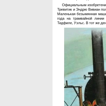
Официальным изобретением
Тревитик и Эндрю Вивиан пол
Маленькая безымянная маши
года на трамвайной линии
Тидфиле, Уэльс. В тот же де