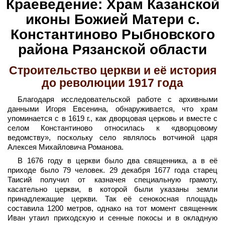
Краеведение: Храм Казанской
иконы Божией Матери с.
Константиново Рыбновского
района Рязанской области
Строительство церкви и её история
до революции 1917 года
Благодаря исследовательской работе с архивными
данными Игоря Евсенина, обнаруживается, что храм
упоминается с в 1619 г., как дворцовая церковь и вместе с
селом Константиново относилась к «дворцовому
ведомству», поскольку село являлось вотчиной царя
Алексея Михайловича Романова.
В 1676 году в церкви было два священника, а в её
приходе было 79 человек. 29 декабря 1677 года старец
Таисий получил от казначея специальную грамоту,
касательно церкви, в которой были указаны земли
принадлежащие церкви. Так её сенокосная площадь
составила 1200 метров, однако на тот момент священник
Иван утаил приходскую и сенные покосы и в окладную