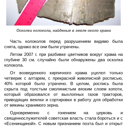
Осколки колокола, найденые в земле около храма
Часть колоколов перед разрушением видимо была
снята, однако все они были утрачены.
Летом 2007 г. при разбивке цветников вокруг храма на
глубине 30 см. случайно были обнаружены два осколка
колокола.
От возведенного кирпичного храма уцелел только
четверик с алтарем, с прекрасной живописной росписью,
40% которой было утрачено. В целом, роспись была
скрыта под толстым смолянистым вязким слоем копоти,
который образовался от выхлопных газов тракторов,
приводящих веялки и сортировки в работу для обработки
от мякины хранимого зерна.
Одновременно с гонением на церковь и
священнослужителей советская власть стала бороться и с
«Есенинщиной». С новым признанием поэта был и открыт