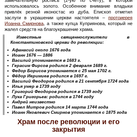
замечательную роспись (2-ую по счету), в которой
использовалось золото. Особенное внимание владыки
привлёк резной иконостас из дуба. Епископ отметил
заслуги в украшении церкви настоятеля –
протоиерея
Иоанна Смирнова
, а также купца Куприянова, который не
жалел средств на благоукрашение храма.
Известные священнослужители в
Константиновской церкви до революции:
Афанасий около 1676 года
Иоанн 1676 — 1886
Василий упоминается в 1683 г.
Герасим Фирсов родился 2 февраля 1689 г.
Федор Борисов упоминается с 25 мая 1702 г.
Фёдор Иеримиев родился в 1697 г.
Василий Феодоров родился в 21 сентября 1724 года
Илья умер в 1739 году
Григорий Феодоров родился в 1739 году
Лука Григорьев: родился в 1744 году
Андрей неизвестно
Павел Митров родился 14 марта 1744 года
Иоанн Яковлевич Смирнов упоминается с 1875 года
Храм после революции и его
закрытия