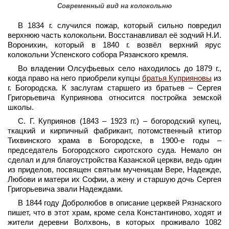
Современный вид на колокольню
В 1834 г. случился пожар, который сильно повредил
верхнюю часть колокольни. Восстанавливал её зодчий Н.И.
Воронихин, который в 1840 г. возвёл верхний ярус
колокольни Успенского собора Рязанского кремля.
Во владении Олсуфьевых село находилось до 1879 г.,
когда право на него приобрели купцы
братья Куприяновы
из
г. Богородска. К заслугам старшего из братьев – Сергея
Григорьевича Куприянова относится постройка земской
школы.
С. Г. Куприянов (1843 – 1923 гг.) – богородский купец,
ткацкий и кирпичный фабрикант, потомственный ктитор
Тихвинского храма в Богородске, в 1900-е годы –
председатель Богородского сиротского суда. Немало он
сделал и для благоустройства Казанской церкви, ведь один
из приделов, посвящен святым мученицам Вере, Надежде,
Любови и матери их Софии, а жену и старшую дочь Сергея
Григорьевича звали Надеждами.
В 1844 году Добролюбов в описание церквей Рязнаского
пишет, что в этот храм, кроме села Константиново, ходят и
жители деревни Волхвонь, в которых проживало 1082