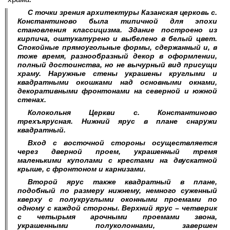
С точки зрения архитектуры Казанская церковь с.
Константиново была типичной для эпохи
становления классицизма. Здание построено из
кирпича, оштукатурено и выбелено в белый цвет.
Спокойные прямоугольные формы, сдержанный и, в
тоже время, разнообразный декор в оформлении,
полный достоинства, но не вычурный вид присущи
храму. Наружные стены украшены круглыми и
квадратными окошками над основными окнами,
декоративными фронтонами на северной и южной
стенах.
Колокольня Церкви с. Константиново
трехъярусная. Нижний ярус в плане снаружи
квадратный.
Вход с восточной стороны осуществляется
через дверной проем, украшенный тремя
маленькими куполами с крестами на двускатной
крыше, с фронтоном и карнизами.
Второй ярус также квадратный в плане,
подобный по размеру нижнему, немного суженный
кверху с полукруглыми оконными проемами по
одному с каждой стороны. Верхний ярус – четверик
с четырьмя арочными проемами звона,
украшенными полуколоннами, завершен