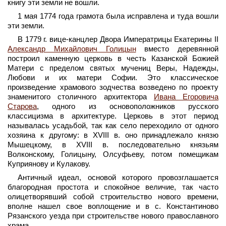
книгу эти земли не вошли.
1 мая 1774 года грамота была исправлена и туда вошли
эти земли.
В 1779 г. вице-канцлер Двора Императрицы Екатерины II
Александр Михайлович Голицын
вместо деревянной
построил каменную церковь в честь Казанской Божией
Матери с пределом святых мучениц Веры, Надежды,
Любови и их матери Софии. Это классическое
произведение храмового зодчества возведено по проекту
знаменитого столичного архитектора
Ивана Егоровича
Старова
, одного из основоположников русского
классицизма в архитектуре. Церковь в этот период
называлась усадьбой, так как село переходило от одного
хозяина к другому: в XVIII в. оно принадлежало князю
Мышецкому, в XVIII в. последовательно князьям
Волконскому, Голицыну, Олсуфьеву, потом помещикам
Куприянову и Кулакову.
Античный идеал, основой которого провозглашается
благородная простота и спокойное величие, так часто
олицетворявший собой строительство нового времени,
вполне нашел свое воплощение и в с. Константиново
Рязанского уезда при строительстве нового православного
храма.