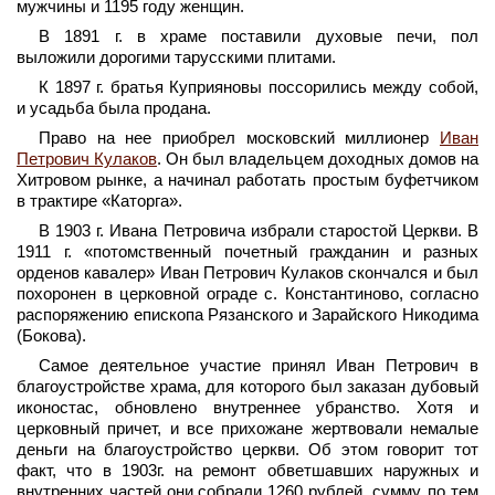
мужчины и 1195 году женщин.
В 1891 г. в храме поставили духовые печи, пол
выложили дорогими тарусскими плитами.
К 1897 г. братья Куприяновы поссорились между собой,
и усадьба была продана.
Право на нее приобрел московский миллионер
Иван
Петрович Кулаков
. Он был владельцем доходных домов на
Хитровом рынке, а начинал работать простым буфетчиком
в трактире «Каторга».
В 1903 г. Ивана Петровича избрали старостой Церкви. В
1911 г. «потомственный почетный гражданин и разных
орденов кавалер» Иван Петрович Кулаков скончался и был
похоронен в церковной ограде с. Константиново, согласно
распоряжению епископа Рязанского и Зарайского Никодима
(Бокова).
Самое деятельное участие принял Иван Петрович в
благоустройстве храма, для которого был заказан дубовый
иконостас, обновлено внутреннее убранство. Хотя и
церковный причет, и все прихожане жертвовали немалые
деньги на благоустройство церкви. Об этом говорит тот
факт, что в 1903г. на ремонт обветшавших наружных и
внутренних частей они собрали 1260 рублей, сумму, по тем