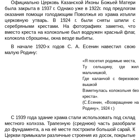
Официально Церковь Казанской Иконы Божьей Матери
была закрыта в 1937 г. Однако уже в 1922г. под предлогом
оказания помощи голодающим Поволжья из храма изъяли
церковную утварь. В 1924 г. были сняты шпили с
серебряными крестами. На фотографиях заметно, что
вместо креста на колокольне был водружен красный флаг,
колокола сброшены, окна везде выбиты.
В начале 1920-х годов С. А. Есенин навестил свою
малую Родину:
«Я посетил родимые места,
Tу сельщину, где жил
мальчишкой,
Где каланчой с березовою
вышкой
Взметнулась колокольня без
креста».
(С.Есенин, «Возвращение на
Родину», 1924 г.)
С 1939 года здание храма стали использовать под склад
местного колхоза. Трапезную (среднюю) часть разобрали
до фундамента, а на её месте построили большой сарай. К
Церкви примыкали различные строения из досок, покрытые