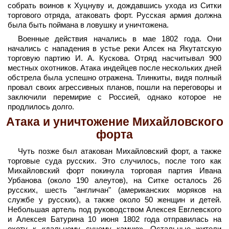
собрать воинов к Хуцнуву и, дождавшись ухода из Ситки
торгового отряда, атаковать форт. Русская армия должна
была быть поймана в ловушку и уничтожена.
Военные действия начались в мае 1802 года. Они
начались с нападения в устье реки Алсек на Якутатскую
торговую партию И. А. Кускова. Отряд насчитывал 900
местных охотников. Атака индейцев после нескольких дней
обстрела была успешно отражена. Тлинкиты, видя полный
провал своих агрессивных планов, пошли на переговоры и
заключили перемирие с Россией, однако которое не
продлилось долго.
Атака и уничтожение Михайловского
форта
Чуть позже был атакован Михайловский форт, а также
торговые суда русских. Это случилось, после того как
Михайловский форт покинула торговая партия Ивана
Урбанова (около 190 алеутов), на Ситке осталось 26
русских, шесть "англичан" (американских моряков на
службе у русских), а также около 50 женщин и детей.
Небольшая артель под руководством Алексея Евглевского
и Алексея Батурина 10 июня 1802 года отправилась на
охоту к «дальнему сучему камню». Остальные жители