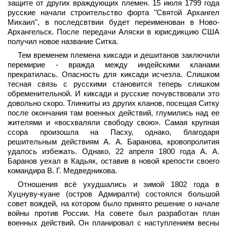
защите от других враждующих племен. 15 июля 1799 года
русские начали строительство форта "Святой Архангел
Михаил", в последсвтвии будет переименован в Ново-
Архангельск. После передачи Аляски в юрисдикцию США
получил новое название Ситка.
Тем временем племена киксади и дешитанов заключили
перемирие - вражда между индейскими кланами
прекратилась. Опасность для киксади исчезла. Слишком
тесная связь с русскими становится теперь слишком
обременительной. И киксади и русские почувствовали это
довольно скоро. Тлинкиты из других кланов, посещая Ситку
после окончания там военных действий, глумились над ее
жителями и «восхваляли свободу свою». Самая крупная
ссора произошла на Пасху, однако, благодаря
решительным действиям А. А. Баранова, кровопролития
удалось избежать. Однако, 22 апреля 1800 года А. А.
Баранов уехал в Кадьяк, оставив в новой крепости своего
командира В. Г. Медведникова.
Отношения всё ухудшались и зимой 1802 года в
Хуцнуву-куане (остров Адмиралти) состоялся большой
совет вождей, на котором было принято решение о начале
войны против России. На совете был разработан план
военных действий. Он планировал с наступлением весны