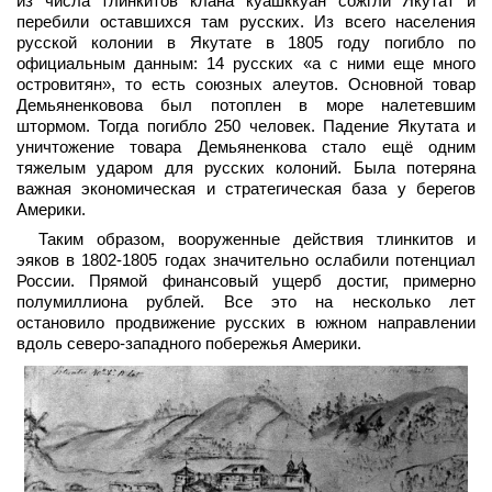
из числа тлинкитов клана куашккуан сожгли Якутат и
перебили оставшихся там русских. Из всего населения
русской колонии в Якутате в 1805 году погибло по
официальным данным: 14 русских «а с ними еще много
островитян», то есть союзных алеутов. Основной товар
Демьяненковова был потоплен в море налетевшим
штормом. Тогда погибло 250 человек. Падение Якутата и
уничтожение товара Демьяненкова стало ещё одним
тяжелым ударом для русских колоний. Была потеряна
важная экономическая и стратегическая база у берегов
Америки.
Таким образом, вооруженные действия тлинкитов и
эяков в 1802-1805 годах значительно ослабили потенциал
России. Прямой финансовый ущерб достиг, примерно
полумиллиона рублей. Все это на несколько лет
остановило продвижение русских в южном направлении
вдоль северо-западного побережья Америки.