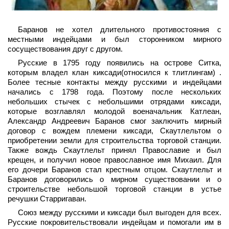
Баранов не хотел длительного противостояния с
местными индейцами и был сторонником мирного
сосуществования друг с другом.
Русские в 1795 году появились на острове Ситка,
которым владел клан киксади(относился к тлитлингам) .
Более тесные контакты между русскими и индейцами
начались с 1798 года. Поэтому после нескольких
небольших стычек с небольшими отрядами киксади,
которые возглавлял молодой военачальник Катлеан,
Александр Андреевич Баранов смог заключить мирный
договор с вождем племени киксади, Скаутлельтом о
приобретении земли для строительства торговой станции.
Также вождь Скаутлельт принял Православие и был
крещен, и получил новое православное имя Михаил. Для
его дочери Баранов стал крестным отцом. Скаутлельт и
Баранов договорились о мирном существовании и о
строительстве небольшой торговой станции в устье
речушки Старригаван.
Союз между русскими и киксади был выгоден для всех.
Русские покровительствовали индейцам и помогали им в