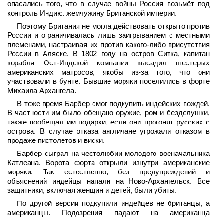
опасались того, что в случае войны Россия возьмёт под
контроль Индию, жемчужину Британской империи.
Поэтому Британия не могла действовать открыто против
России и ограничивалась лишь заигрыванием с местными
племенами, настраивая их против какого-либо присутствия
России в Аляске. В 1802 году на остров Ситка, капитан
корабля Ост-Индской компании высадил шестерых
американских матросов, якобы из-за того, что они
участвовали в бунте. Бывшие моряки поселились в форте
Михаила Архангела.
В тоже время Барбер смог подкупить индейских вождей.
В частности им было обещано оружие, ром и безделушки,
также пообещал им подарки, если они прогонят русских с
острова. В случае отказа англичане угрожали отказом в
продаже пистолетов и виски.
Барбер сыграл на честолюбии молодого военачальника
Катлеана. Ворота форта открыли изнутри американские
моряки. Так естественно, без предупреждений и
объяснений индейцы напали на Ново-Архангельск. Все
защитники, включая женщин и детей, были убиты.
По другой версии подкупили индейцев не британцы, а
американцы. Подозрения падают на американца