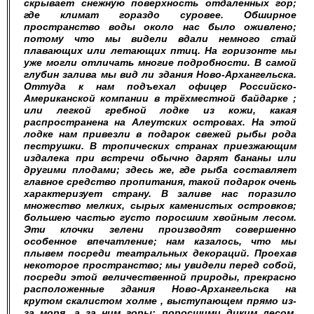
скрывает снежную поверхность отдаленных гор;
где климат гораздо суровее. Обширное
пространство воды около нас было оживлено;
потому что мы видели вдали немного стай
плавающих или летающих птиц. На горизонте мы
уже могли отличать многие подробности. В самой
глубин залива мы вид ли здания Ново-Архангельска.
Оттуда к нам подъехал офицер Российско-
Американской компании в трёхместной байдарке ;
или легкой гребной лодке из кожи, какая
распространена на Алеутских островах. На этой
лодке нам привезли в подарок свежей рыбы рода
пеструшки. В тропических странах приезжающим
издалека при встречи обычно дарят бананы или
другими плодами; здесь же, где рыба составляет
главное средство пропитания, такой подарок очень
характеризует страну. В заливе нас поразило
множество мелких, сырых каменистых островков;
большею частью густо поросшим хвойным лесом.
Эти клочки зелени производят совершенно
особенное впечатление; нам казалось, что мы
плывем посреди театральных декораций. Проехав
некоторое пространство; мы увидели перед собой,
посреди этой величественной природы, прекрасно
расположенные здания Ново-Архангельска на
крутом скалистом холме , выступающем прямо из-
за моря, а за ним горы; поросшими диким лесом.