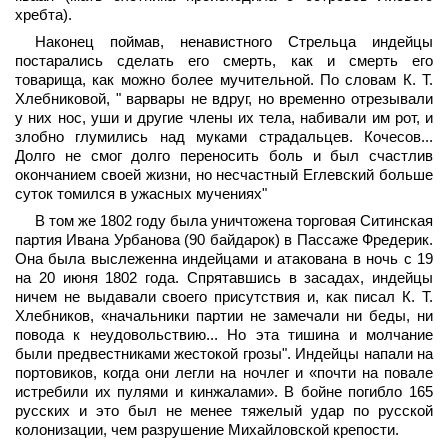
хребта).
Наконец поймав, ненавистного Стрельца индейцы
постарались сделать его смерть, как и смерть его
товарища, как можно более мучительной. По словам К. Т.
Хлебниковой, " варвары не вдруг, но временно отрезывали
у них нос, уши и другие члены их тела, набивали им рот, и
злобно глумились над муками страдальцев. Кочесов...
Долго не смог долго переносить боль и был счастлив
окончанием своей жизни, но несчастный Еглевский больше
суток томился в ужасных мучениях"
В том же 1802 году была уничтожена торговая Ситинская
партия Ивана Урбанова (90 байдарок) в Пассаже Фредерик.
Она была выслеженна индейцами и атакована в ночь с 19
на 20 июня 1802 года. Спрятавшись в засадах, индейцы
ничем не выдавали своего присутствия и, как писал К. Т.
Хлебников, «начальники партии не замечали ни беды, ни
повода к неудовольствию... Но эта тишина и молчание
были предвестниками жестокой грозы". Индейцы напали на
портовиков, когда они легли на ночлег и «почти на повале
истребили их пулями и кинжалами». В бойне погибло 165
русских и это был не менее тяжелый удар по русской
колонизации, чем разрушение Михайловской крепости.