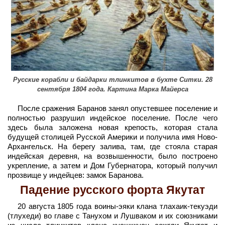
Русские корабли и байдарки тлинкитов в бухте Ситки. 28
сентября 1804 года. Картина Марка Майерса
После сражения Баранов занял опустевшее поселение и
полностью разрушил индейское поселение. После чего
здесь была заложена новая крепость, которая стала
будущей столицей Русской Америки и получила имя Ново-
Архангельск. На берегу залива, там, где стояла старая
индейская деревня, на возвышенности, было построено
укрепление, а затем и Дом Губернатора, который получил
прозвище у индейцев: замок Баранова.
Падение русского форта Якутат
20 августа 1805 года воины-эяки клана тлахаик-текуэди
(тлухеди) во главе с Танухом и Лушваком и их союзниками