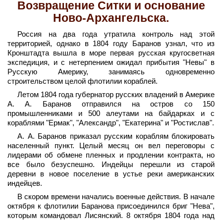
Возвращение Ситки и основание
Ново-Архангельска.
Россия на два года утратила контроль над этой
территорией, однако в 1804 году Баранов узнал, что из
Кронштадта вышла в море первая русская кругосветная
экспедиция, и с нетерпением ожидал прибытия "Невы" в
Русскую Америку, занимаясь одновременно
строительством целой флотилии кораблей.
Летом 1804 года губернатор русских владений в Америке
А. А. Баранов отправился на остров со 150
промышленниками и 500 алеутами на байдарках и с
кораблями "Ермак", "Александр", "Екатерина" и "Ростислав".
А. А. Баранов приказал русским кораблям блокировать
населенный пункт. Целый месяц он вел переговоры с
лидерами об обмене пленных и продлении контракта, но
все было безуспешно. Индейцы перешли из старой
деревни в новое поселение в устье реки американских
индейцев.
В скором времени начались военные действия. В начале
октября к флотилии Баранова присоединился бриг "Нева",
которым командовал Лисянский. 8 октября 1804 года над