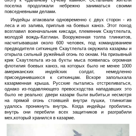
поселка продолжали небрежно заниматься своими
повседневными делами.
Индейцы атаковали одновременно с двух сторон - из
леса и из залива, приплыв на боевых каноэ. Этот поход
возглавил военачальник киксади, племянник Скаутлельта,
молодой вождь-Катлиан. Вооруженная толпа тлинкитов,
насчитывавшая около 600 человек, под командованием
предводителя ситкинцев Скаутлельта окружила казармы и
открыла сильный ружейный огонь по окнам. На призывный
крик Скаутлельта из-за бухты мыса появилась огромная
флотилия боевых каноэ, на которых было не менее 1000
американских индейских солдат, немедленно
присоединившихся к ситкинцам. Вскоре заполыхала
казарменная крыша. Русские пытались отстреливаться,
однако из-подавляющего превосходства нападавших это
было не реально: двери казарм были выбиты,и несмотря
на прямой огонь стоявшей внутри пушки, тлинкитам
удалось проникнуть внутрь. Когда индейцы пробились
внутрь они перебили всех защитников и разграбили
мех,который хранился в казарме.