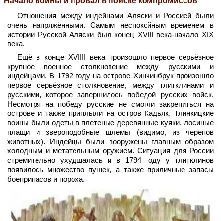
Начало войны и провал в поиске компромиссов
Отношения между индейцами Аляски и Россией были
очень напряжёнными. Самым неспокойным временем в
истории Русской Аляски был конец XVIII века-начало XIX
века.
Ещё в конце XVIIII века произошло первое серьёзное
крупное военное столкновение между русскими и
индейцами. В 1792 году на острове Хинчинбрук произошло
первое серьёзное столкновение, между тлитклинами и
русскими, которое завершилось победой русских войск.
Несмотря на победу русские не смогли закрепиться на
острове и также приплыли на остров Кадьяк. Тлинкицкие
воины были одеты в плетеные деревянные куяки, лосиные
плащи и звероподобные шлемы (видимо, из черепов
животных). Индейцы были вооружены главным образом
холодным и метательным оружием. Ситуация для России
стремительно ухудшалась и в 1794 году у тлитклинов
появилось множество пушек, а также приличные запасы
боеприпасов и пороха.