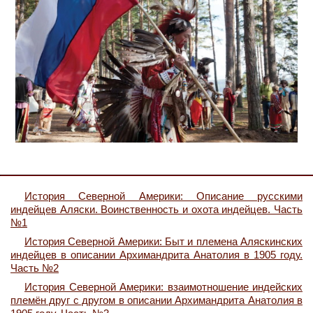
История Северной Америки: Описание русскими
индейцев Аляски. Воинственность и охота индейцев. Часть
№1
История Северной Америки: Быт и племена Аляскинских
индейцев в описании Архимандрита Анатолия в 1905 году.
Часть №2
История Северной Америки: взаимотношение индейских
племён друг с другом в описании Архимандрита Анатолия в