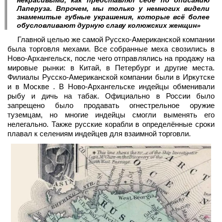
некрасивыми, как представлял себе по описанию
Лаперуза. Впрочем, мы только у немногих видели
знаменитые губные украшения, которые всё более
обусловливают дурную славу колюжских женщин»
Главной целью же самой Русско-Американской компании
была торговля мехами. Все собранные меха свозились в
Ново-Архангельск, после чего отправлялись на продажу на
мировые рынки: в Китай, в Петербург и другие места.
Филиалы Русско-Американской компании были в Иркутске
и в Москве . В Ново-Архангельске индейцы обменивали
рыбу и дичь на табак. Официально в России было
запрещено было продавать огнестрельное оружие
туземцам, но многие индейцы смогли выменять его
нелегально. Также русские корабли в определённые сроки
плавал к селениям индейцев для взаимной торговли.