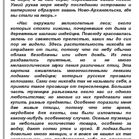
Узкий рукав моря между последними островами и
материком образует гавань Ново-Архангельска, где
мы стали на якорь.»
«Нас окружали великолепные леса; около
которых стояли хижины, почерневшие от дыма и
деревянные шалаши индейцев. Повсюду красовалась
зелень со свежестью прелестью, каких мы до сих
пор не видели. Здесь растительность никогда не
страдает от пыли, потому что по небу обычно
облака безоблачны или идет дождь. Из леса
раздавались приятные, но и не много
меланхолические звуки пения различных птиц. Эта
картина оживлялась многочисленными легкими
лодками индейцев; которых русские прозвали
колошами. Сами они никогда так не называли себя, а
приняли такое прозвище от переселенцев. Большая
часть туземцев разъезжала около нас из одного
любопытства; но многие из них предлагали нам
купить разные предметы. Особенно поразили меня
две живые птицы, потому что это время,
неудобное для охоты, они были изловлены по
какому-нибудь особенному случаю. Осенью туземцы
за небольшое количество товара, особенно за
водку, дают сотни уток и гусей. В лодках.было
довольно много женщин, и я вовсе не нашел их так