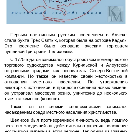
Первым постоянным русским поселением в Аляске,
стала бухта Трёх Святых, которая была на острове Кадьяк.
Это поселение было основано русским торговцем
пушниной Григорием Шелиховым.
С 1775 года он занимался обустройством коммерческого
торгового судоходства между Курильской и Алеутской
островными грядами как основатель Северо-Восточной
компании. Но также он известен своей жестокостью в
отношении местного населения. По утверждению
некоторых источников, в процессе освоения новых земель,
он устраивал массовую резню, уничтожив до нескольких
тысяч эскимосов (конягов).
Также, он со своими сподвижниками занимался
насаждением среди местного населения христианства.
Шелихов был противоречивой личностью, ведь помимо
всех его злодияний он действительно укрепил положение
Российской империи в этом регионе. Так одним из главных