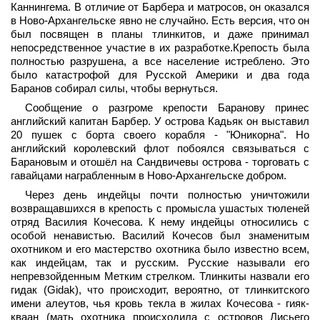
Каннингема. В отличие от Барбера и матросов, он оказался
в Ново-Архангельске явно не случайно. Есть версия, что он
был посвящен в планы тлинкитов, и даже принимал
непосредственное участие в их разработке.Крепость была
полностью разрушена, а все население истреблено. Это
было катастрофой для Русской Америки и два года
Баранов собирал силы, чтобы вернуться.
Сообщение о разгроме крепости Баранову принес
английский капитан Барбер. У острова Кадьяк он выставил
20 пушек с борта своего корабля - "Юникорна". Но
английский королевский флот побоялся связываться с
Барановым и отошёл на Сандвичевы острова - торговать с
гавайцами награбленным в Ново-Архангельске добром.
Через день индейцы почти полностью уничтожили
возвращавшихся в крепость с промысла ушастых тюленей
отряд Василия Кочесова. К нему индейцы относились с
особой ненавистью. Василий Кочесов был знаменитым
охотником и его мастерство охотника было известно всем,
как индейцам, так и русским. Русские называли его
непревзойденным Метким стрелком. Тлинкиты назвали его
гидак (Gidak), что происходит, вероятно, от тлинкитского
имени алеутов, чья кровь текла в жилах Кочесова - гияк-
кваан (мать охотника происходила с островов Лисьего